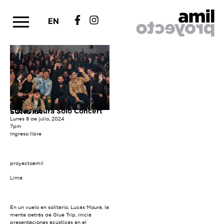
EN
Lucas Moura Solo Concert
SONORA
Lunes 8 de julio, 2024
7pm
Ingreso libre
proyectoamil
Lima
En un vuelo en solitario, Lucas Moura, la
mente detrás de Glue Trip, inicia
presentaciones acústicas en el