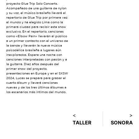
proyecto Glue Trip Solo Concerts.
Acompañado de una guitarra de nylon
y su voz, el músico brasileño llevará el
repertorio de Glue Trip por primera vez
al mundo y ha elegido Lima como la
primera ciudad para recibir este show
exclusivo. En el repertorio, canciones
como «Elbow Pain» llevarán al público
a un primer contacto con el universo de
la banda y llevarán la nueva música
psicodélica brasileña a lugares aún
inexplorados. Espere una noche con
canciones interpretadas con pasión y a
la guitarra. Diez años después del
primer show del proyecto,
presentaciones en Europa y en el SXSW
2024, Lucas se prepara para grabar el
cuarto álbum y llevará canciones
nuevas y de los tres últimos álbumes a
los escenarios más íntimos del mundo.
<
>
TALLER
SONORA