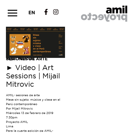
EN
Mijail Mitrovic
SESIONES DE ARTE
►
Video | Art
Sessions | Mijail
Mitrovic
AMIL- sesiones de arte
Masa sin sujeto: música y clase en el
Perú contemporáneo
Por Mijail Mitrovic
Miércoles 13 de febrero de 2019
7:30pm
Proyecto AMIL
Lima
Para la cuarta edición de AMIL-