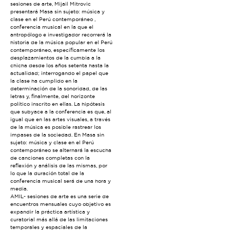
sesiones de arte, Mijail Mitrovic
presentará Masa sin sujeto: música y
clase en el Perú contemporáneo ,
conferencia musical en la que el
antropólogo e investigador recorrerá la
historia de la música popular en el Perú
contemporáneo, específicamente los
desplazamientos de la cumbia a la
chicha desde los años setenta hasta la
actualidad; interrogando el papel que
la clase ha cumplido en la
determinación de la sonoridad, de las
letras y, finalmente, del horizonte
político inscrito en ellas. La hipótesis
que subyace a la conferencia es que, al
igual que en las artes visuales, a través
de la música es posible rastrear los
impases de la sociedad. En Masa sin
sujeto: música y clase en el Perú
contemporáneo se alternará la escucha
de canciones completas con la
reflexión y análisis de las mismas, por
lo que la duración total de la
conferencia musical será de una hora y
media.
AMIL- sesiones de arte es una serie de
encuentros mensuales cuyo objetivo es
expandir la práctica artística y
curatorial más allá de las limitaciones
temporales y espaciales de la