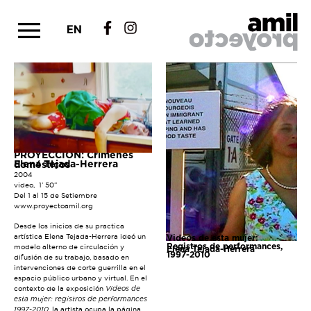
EN
PROYECCIÓN: Crímenes
Elena Tejada-Herrera
domésticos
2004
video, 1’ 50’’
Del 1 al 15 de Setiembre
www.proyectoamil.org
Desde los inicios de su practica
artística Elena Tejada-Herrera ideó un
Videos de esta mujer:
Registros de performances,
modelo alterno de circulación y
Elena Tejada-Herrera
1997-2010
difusión de su trabajo, basado en
intervenciones de corte guerrilla en el
espacio público urbano y virtual. En el
contexto de la exposición
Videos de
esta mujer: registros de performances
1997-2010
, la artista ocupa la página