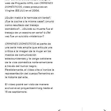
web de Proyecto AMIL con
CRÍMENES
DOMÉSTICOS
, video producido en
Virgina (EE.UU) en el 2004.
¿Quién mató a la hermosa sirvienta?,
¿fue la cocina o la misma casa?, ¿murió
como resultado del trabajo
doméstico?…. ¿Quizás su muerte fue el
trabajo de un asesino en serie? ó ¿Tal
vez fue un suicidio «histérico»?
CRIMENES DOMESTICOS
es parte de
una serie más amplia que articula una
critica a la imagen de la mujer en los
medios de comunicación
estadounidenses y la carga cotidiana
de la vida doméstica norte-americana
a través del humor negro.
Paralelamente, el video cita e ironiza la
representación del cuerpo femenino en
la historia del arte.
El video podrá ser visto de manera
exclusiva en proyectoamil.org hasta el
15 de septiembre.
<
>