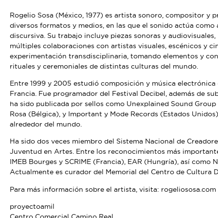
Rogelio Sosa (México, 1977) es artista sonoro, compositor y p
diversos formatos y medios, en las que el sonido actúa como a
discursiva. Su trabajo incluye piezas sonoras y audiovisuales
múltiples colaboraciones con artistas visuales, escénicos y c
experimentación transdisciplinaria, tomando elementos y con
rituales y ceremoniales de distintas culturas del mundo.
Entre 1999 y 2005 estudió composición y música electrónica e
Francia. Fue programador del Festival Decibel, además de subd
ha sido publicada por sellos como Unexplained Sound Group (I
Rosa (Bélgica), y Important y Mode Records (Estados Unidos)
alrededor del mundo.
Ha sido dos veces miembro del Sistema Nacional de Creadores
Juventud en Artes. Entre los reconocimientos más importantes
IMEB Bourges y SCRIME (Francia), EAR (Hungría), así como N
Actualmente es curador del Memorial del Centro de Cultura D
Para más información sobre el artista, visita:
rogeliososa.com
proyectoamil
Centro Comercial Camino Real