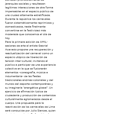
jerarquías sociales y resultaban
legítimas interacciones de otra forma
impensables en el espacio público de
una ciudad altamente estratificada.
Durante la república los carnavales
fueron sistemáticamente reprimidos y
domesticados, hasta finalmente
convertirse en la festividad más
moderada que conocemos el día de
hoy.
Para la primera edición de AMIL-
sesiones de arte el artista Gabriel
Acevedo propone una recuperación y
reactualización del carnaval como un
espacio utópico de liberación de
tensión inter-cultural, invitando al
público a participar de una experiencia
colectiva en la que se fusionarán
elementos –coreografía, música e
indumentaria– de las fiestas
tradicionales andinas-coloniales y del
mundo del deporte contemporáneo y
su imaginería “energética global”. Un
ejercicio de afirmación lúdica de
ciudadanía y producción de contenidos
culturalmente aglomerados desde el
cuerpo. Una propuesta para la
reactivación de los carnavales de Lima
será conducida por Julio Siancas, quien