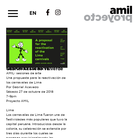
EN
SESIONES DE ARTE
Gabriel Acevedo Valverde
AMIL- sesiones de arte
Una propuesta para la reactivación de
los carnavales de Lima
Por Gabriel Acevedo
Sábado 27 de octubre de 2018
7–9pm
Proyecto AMIL
Lima
Los carnavales de Lima fueron una de
festividades más populares que tuvo la
capital peruana. Introducidos desde la
colonia, su celebración se extendía por
tres días durante los cuales se
borraban provisionalmente las