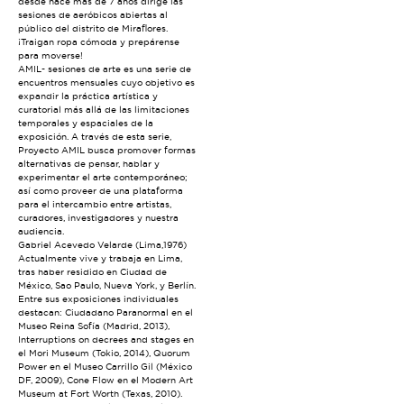
desde hace más de 7 años dirige las
sesiones de aeróbicos abiertas al
público del distrito de Miraflores.
¡Traigan ropa cómoda y prepárense
para moverse!
AMIL- sesiones de arte es una serie de
encuentros mensuales cuyo objetivo es
expandir la práctica artística y
curatorial más allá de las limitaciones
temporales y espaciales de la
exposición. A través de esta serie,
Proyecto AMIL busca promover formas
alternativas de pensar, hablar y
experimentar el arte contemporáneo;
así como proveer de una plataforma
para el intercambio entre artistas,
curadores, investigadores y nuestra
audiencia.
Gabriel Acevedo Velarde (Lima,1976)
Actualmente vive y trabaja en Lima,
tras haber residido en Ciudad de
México, Sao Paulo, Nueva York, y Berlín.
Entre sus exposiciones individuales
destacan: Ciudadano Paranormal en el
Museo Reina Sofía (Madrid, 2013),
Interruptions on decrees and stages en
el Mori Museum (Tokio, 2014), Quorum
Power en el Museo Carrillo Gil (México
DF, 2009), Cone Flow en el Modern Art
Museum at Fort Worth (Texas, 2010).