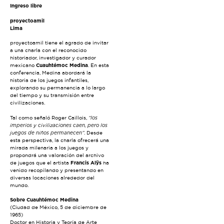
Ingreso libre
proyectoamil
Lima
proyectoamil tiene el agrado de invitar
a una charla con el reconocido
historiador, investigador y curador
mexicano
Cuauhtémoc Medina
. En esta
conferencia, Medina abordará la
historia de los juegos infantiles,
explorando su permanencia a lo largo
del tiempo y su transmisión entre
civilizaciones.
Tal como señaló Roger Caillois,
“los
imperios y civilizaciones caen, pero los
juegos de niños permanecen”
. Desde
esta perspectiva, la charla ofrecerá una
mirada milenaria a los juegos y
propondrá una valoración del archivo
de juegos que el artista
Francis Alÿs
ha
venido recopilando y presentando en
diversas locaciones alrededor del
mundo.
Sobre Cuauhtémoc Medina
(Ciudad de México, 5 de diciembre de
1965)
Doctor en Historia y Teoría de Arte