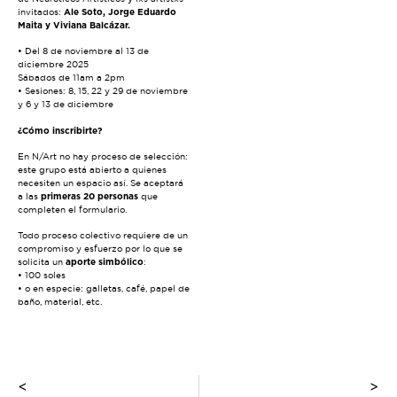
invitados:
Ale Soto, Jorge Eduardo
Maita y Viviana Balcázar.
• Del 8 de noviembre al 13 de
diciembre 2025
Sábados de 11am a 2pm
• Sesiones: 8, 15, 22 y 29 de noviembre
y 6 y 13 de diciembre
¿Cómo inscribirte?
En N/Art no hay proceso de selección:
este grupo está abierto a quienes
necesiten un espacio así. Se aceptará
a las
primeras 20 personas
que
completen el formulario.
Todo proceso colectivo requiere de un
compromiso y esfuerzo por lo que se
solicita un
aporte simbólico
:
• 100 soles
• o en especie: galletas, café, papel de
baño, material, etc.
<
>