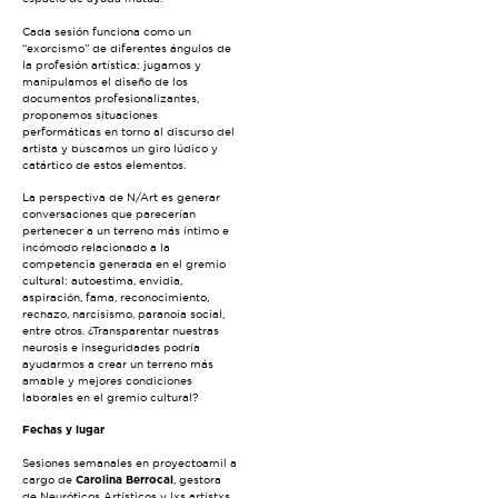
Cada sesión funciona como un
“exorcismo” de diferentes ángulos de
la profesión artística: jugamos y
manipulamos el diseño de los
documentos profesionalizantes,
proponemos situaciones
performáticas en torno al discurso del
artista y buscamos un giro lúdico y
catártico de estos elementos.
La perspectiva de N/Art es generar
conversaciones que parecerían
pertenecer a un terreno más íntimo e
incómodo relacionado a la
competencia generada en el gremio
cultural: autoestima, envidia,
aspiración, fama, reconocimiento,
rechazo, narcisismo, paranoia social,
entre otros. ¿Transparentar nuestras
neurosis e inseguridades podría
ayudarmos a crear un terreno más
amable y mejores condiciones
laborales en el gremio cultural?
Fechas y lugar
Sesiones semanales en proyectoamil a
cargo de
Carolina Berrocal
, gestora
de Neuróticos Artísticos y lxs artistxs