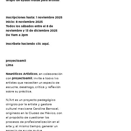
Grupo de ayuda mutua para artistas
Inscripciones hasta: 1 noviembre 2025
Inicio: 8 noviembre 2025
Todos los sábados entre el 8 de
noviembre y 13 de diciembre 2025
De 11am a 2pm
Inscríbete haciendo clic
aquí.
proyectoamil
Lima
Neuróticos Artísticos
, en colaboración
con
proyectoamil
, invita a todxs lxs
artistas que necesitan un espacio de
escucha, desahogo, crítica y reflexión
sobre su práctica.
N/Art es un proyecto pedagógico
dirigido por la artista y gestora
cultural mexicana Carolina Berrocal,
originado en la Ciudad de México, con
el propósito de cuestionar los
procesos de profesionalización en el
arte y, al mismo tiempo, generar un
espacio de ayuda mutua.