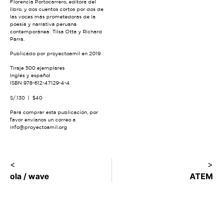
Florencia Portocarrero, editora del
libro, y dos cuentos cortos por dos de
las voces más prometedoras de la
poesía y narrativa peruana
contemporánea: Tilsa Otta y Richard
Parra.
Publicado por proyectoamil en 2019
Tiraje 500 ejemplares
Inglés y español
ISBN 978-612-47129-4-4
S/.130 | $40
Para comprar esta publicación, por
favor envíanos un correo a
info@proyectoamil.org
<
>
ola / wave
ATEM