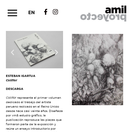
EN
ESTEBAN IGARTUA
Coliflor
DESCARGA
Coliflor
representa el primer volumen
Esteban Igartua
dedicado al trabajo del artista
Coliflor
peruano radicado en el Reino Unido
desde hace casi veinte años. Diseñada
por vm& estudio gráfico, la
publicación reproduce las piezas que
formaron parte de la exposición y
reúne un ensayo introductorio por